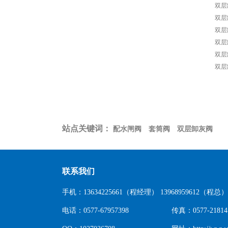
双层
双层
双层
双层
双层
双层
站点关键词：
配水闸阀
套筒阀
双层卸灰阀
联系我们
手机：13634225661（程经理） 13968959612（程总）
电话：0577-67957398
传真：0577-21814