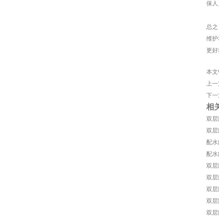
保人
总之
维护
更好
本文
上一
下一
相
双层
双层
配水
配水
双层
双层
双层
双层
双层